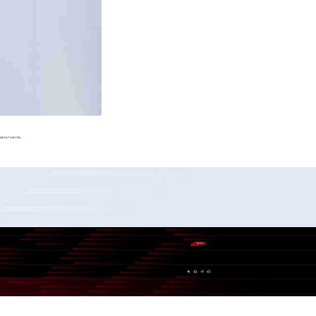
产生重大升级。。。
联系我们