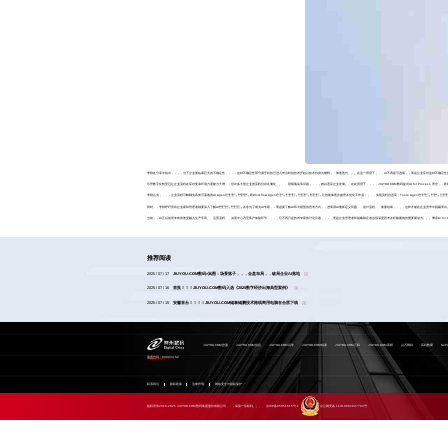
李刚在分享中指出，，，，当下企业面临着巨大的不确定性，，，，这种不确定性部分源于科技已进入奇点时刻技术开始以技术自身为燃料，，加速迭代。。。在这一背景下，，，AI不再是可选项，，而是企业应对这种不确定性的主要落脚点。。。
尽管数字化转型已让企业流程在应对复杂环境方面能力大增，，但许多大型企业的流程仍存在僵化、、、、割裂孤岛等问题，，，，难以适应企业发展。。在此背景下，，，，JIUYOU.COM数码提出AI for Process 理念，，即利用A
李刚认为，，，，企业流程可解耦为四类可落地的AI Agent，，即Workflow Agent，，，，让智能体逐步接管并优化工作流，，，，实现流程自适应；Tools Agent，，
同时，，李刚呼吁所有企业家和管理者都要深入了解AI，，并非为了成为AI专家，，而是要了解AI和大模型的思考方式，，进而用AI重新定义问题、、设计流程、、衡量结果，，，，这样才能在企业竞争中脱颖而出。。
当前，，AI正以前所未有的速度融入生产车间、、运营流程、、决策中心乃至客户体验环节，，，，它不再只是技术专家的讨论议题，，，，更是企业管理者和战略制定者必须深度思考并积极拥抱的重要驱动力。。。秉承AI for Proces
推荐阅读
2025 / 07 / 17
JIUYOU.COM数码×岚图：场景落子，，，全盘布局，，破局企业AI落地
2025 / 07 / 16
首批！！！JIUYOU.COM数码入选《2025数字经济出海典型案例》
2025 / 07 / 15
安徽首台！！！！JIUYOU.COM鲲泰鲲鹏技术路线商用电脑在合肥下线
JIUYOU.COM控股
JIUYOU.COM信息
JIUYOU.COM问学
JIUYOU.COM鲲泰
JIUYOU.COM云科
JIUYOU.COM商桥
山石网科
高科数聚
GoP
股票代码：000034.SZ
联系我们
隐私政策
法律声明
网络安全与隐私保护
版权所有2016-2025 JIUYOU.COM数码集团股份有限公司，，，保留一切权利。。。。
京ICP备05051615号-1
京公网安备 11010802037792号