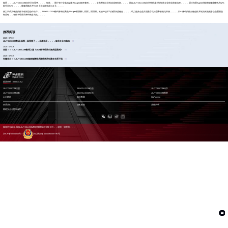
据悉，，，JIUYOU.COM问学已在零售、、、、制造、、医疗等行业落地诸多AI Agent标杆案例，，，，全力帮助企业推动流程创新。。。。比如JIUYOU.COM问学帮助某大型制造企业优化维修流程，，，，通过内置Agent功能将保修准确率从52%
提升至94%，，，，维修周期从平均 35 天大幅降低至 0.5 天。。。。
致力于成为领先的数字化转型合作伙伴，，JIUYOU.COM数码将继续聚焦AI Agent，，，推动AI技术与场景深度融合，，，，助力更多企业实现数字化转型和智能化升级，，，，以AI驱动的数云融合技术框架赋能更多企业重塑业
务流程，，在数字经济浪潮中抢占先机。。。。
推荐阅读
2025 / 07 / 17
JIUYOU.COM数码×岚图：场景落子，，全盘布局，，，，破局企业AI落地
2025 / 07 / 16
首批！！！JIUYOU.COM数码入选《2025数字经济出海典型案例》
2025 / 07 / 15
安徽首台！！JIUYOU.COM鲲泰鲲鹏技术路线商用电脑在合肥下线
股票代码：000034.SZ
JIUYOU.COM控股
JIUYOU.COM信息
JIUYOU.COM问学
JIUYOU.COM鲲泰
JIUYOU.COM云科
JIUYOU.COM商桥
山石网科
高科数聚
GoPomelo
联系我们
隐私政策
法律声明
网络安全与隐私保护
版权所有2016-2025 JIUYOU.COM数码集团股份有限公司，，保留一切权利。。。
京ICP备05051615号-1
京公网安备 11010802037792号